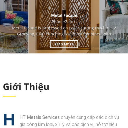
Metal Facade
Phone/Zalo :
Metal facade is processed on Laser cutting machine, V
Grooving, CNC Punching, Welding combined with
READ MORE
Giới Thiệu
H
HT Metals Services
chuyên cung cấp các dịch vụ
gia công kim loại, xử lý và các dịch vụ hỗ trợ hiệu