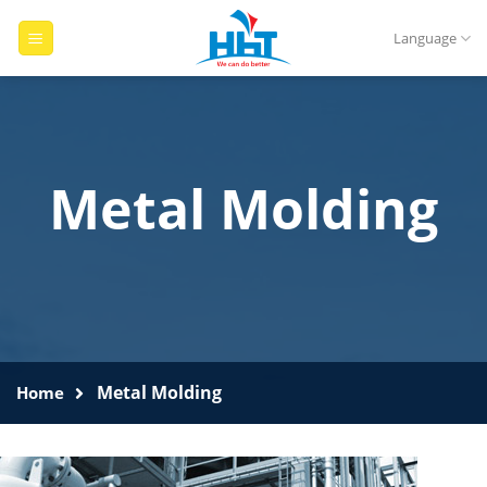
Skip
to
Language
content
Metal Molding
Metal Molding
Home