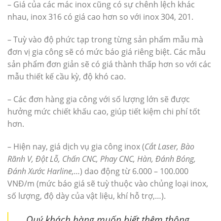
– Giá của các mác inox cũng có sự chênh lệch khác
nhau, inox 316 có giá cao hơn so với inox 304, 201.
– Tuỳ vào độ phức tạp trong từng sản phẩm mẫu mà
đơn vị gia công sẽ có mức báo giá riêng biệt. Các mẫu
sản phẩm đơn giản sẽ có giá thành thấp hơn so với các
mẫu thiết kế cầu kỳ, độ khó cao.
– Các đơn hàng gia công với số lượng lớn sẽ được
hưởng mức chiết khấu cao, giúp tiết kiệm chi phí tốt
hơn.
– Hiện nay, giá dịch vụ gia công inox (
Cắt Laser, Bào
Rãnh V, Đột Lỗ, Chấn CNC, Phay CNC, Hàn, Đánh Bóng,
Đánh Xước Harline,…
) dao động từ 6.000 – 100.000
VNĐ/m (mức báo giá sẽ tuỳ thuộc vào chủng loại inox,
số lượng, độ dày của vật liệu, khí hỗ trợ,…).
Quý khách hàng muốn biết thêm thông