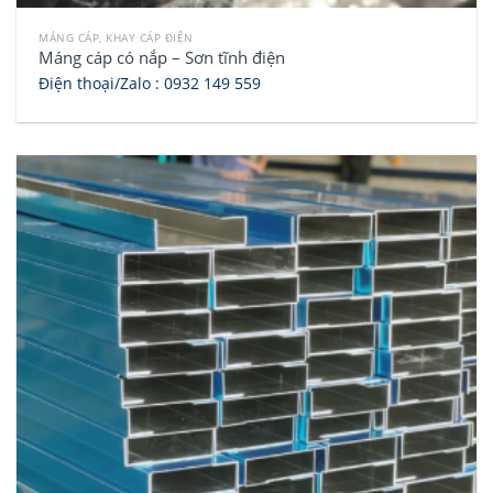
MÁNG CÁP, KHAY CÁP ĐIỆN
Máng cáp có nắp – Sơn tĩnh điện
Điện thoại/Zalo :
0932 149 559