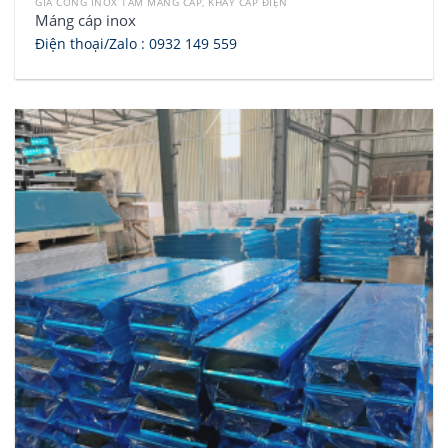
GIA CÔNG INOX TẤM MÁNG CÁP, KHAY CÁP ĐIỆN
Máng cáp inox
Điện thoại/Zalo :
0932 149 559