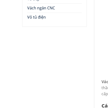
Vách ngăn CNC
Vỏ tủ điện
Vác
thầ
cấp
Cá