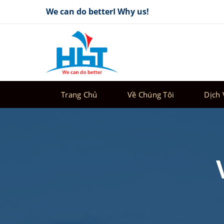
Skip
We can do betterI Why us!
to
content
Trang Chủ
Về Chúng Tôi
Dịch 