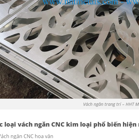
Vách ngăn trang trí – HHT M
c loại vách ngăn CNC kim loại phổ biến hiện
Vách ngăn CNC hoa văn