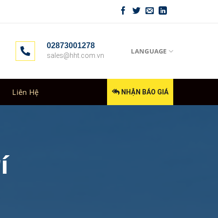
02873001278
LANGUAGE
sales@hht.com.vn
Liên Hệ
NHẬN BÁO GIÁ
í