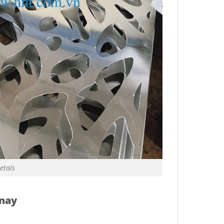
etals
 nay