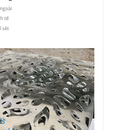
 ngoài
nh tế
 sét