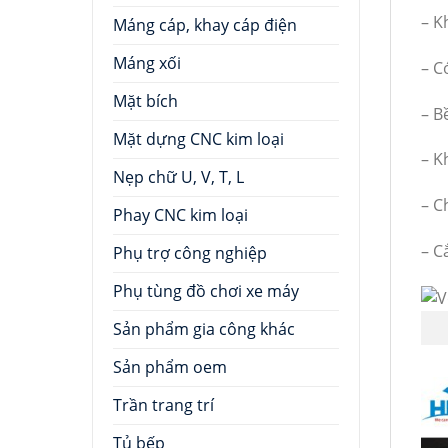
– K
Máng cáp, khay cáp điện
Máng xối
– C
Mặt bích
– B
Mặt dựng CNC kim loại
– K
Nẹp chữ U, V, T, L
– C
Phay CNC kim loại
– C
Phụ trợ công nghiệp
Phụ tùng đồ chơi xe máy
Sản phẩm gia công khác
Sản phẩm oem
Trần trang trí
Tủ bếp