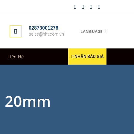
02873001278
LANGUAGE
sales@hht.com.vn
Liên Hệ
NHẬN BÁO GIÁ
m, 20mm