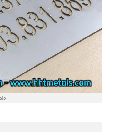
cáo
x