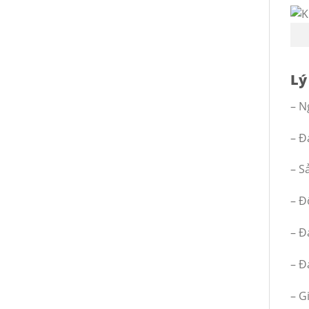
Lý
– N
– Đ
– S
– Đ
– Đ
– Đ
– G