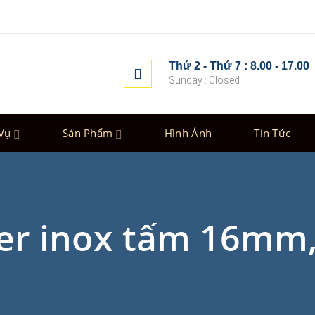
Thứ 2 - Thứ 7 : 8.00 - 17.00
Sunday : Closed
Vụ
Sản Phẩm
Hình Ảnh
Tin Tức
ser inox tấm 16m