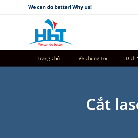
Skip
We can do betterI Why us!
to
content
Trang Chủ
Về Chúng Tôi
Dịch 
Cắt la