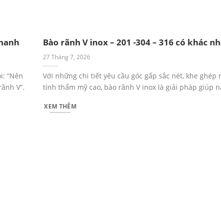
nhanh
Bào rãnh V inox – 201 -304 – 316 có khác n
27 Tháng 7, 2026
i: “Nên
Với những chi tiết yêu cầu góc gấp sắc nét, khe ghép 
rãnh V”.
tính thẩm mỹ cao, bào rãnh V inox là giải pháp giúp 
XEM THÊM