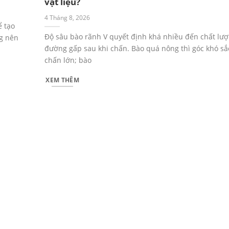
vật liệu?
4 Tháng 8, 2026
ể tạo
Độ sâu bào rãnh V quyết định khá nhiều đến chất lư
g nên
đường gấp sau khi chấn. Bào quá nông thì góc khó sắc
chấn lớn; bào
XEM THÊM