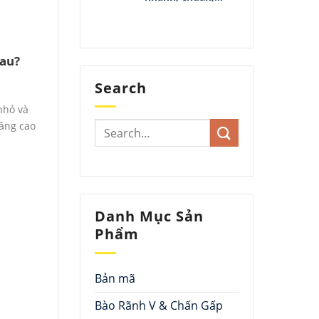
đẹp
hau?
Search
nhỏ và
nâng cao
Danh Mục Sản
Phẩm
Bản mã
Bào Rãnh V & Chấn Gấp