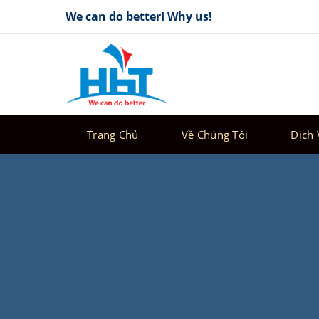
Skip
We can do betterI Why us!
to
content
Trang Chủ
Về Chúng Tôi
Dịch 