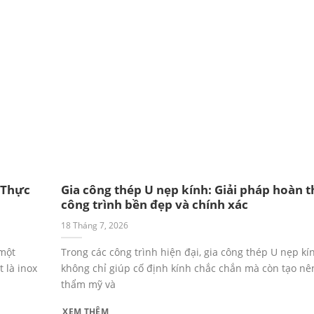
 Thực
Gia công thép U nẹp kính: Giải pháp hoàn t
công trình bền đẹp và chính xác
18 Tháng 7, 2026
 một
Trong các công trình hiện đại, gia công thép U nẹp kí
 là inox
không chỉ giúp cố định kính chắc chắn mà còn tạo nê
thẩm mỹ và
XEM THÊM