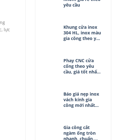
yêu cầu
ợng
Khung cửa inox
, lực
304 HL, inox màu
gia công theo yêu
cầu
Phay CNC cửa
cổng theo yêu
cầu, giá tốt nhất
thị trường
Báo giá nẹp inox
vách kính gia
công mới nhất
2025
Gia công cắt
ngàm ống tròn
nhanh, chuẩn,