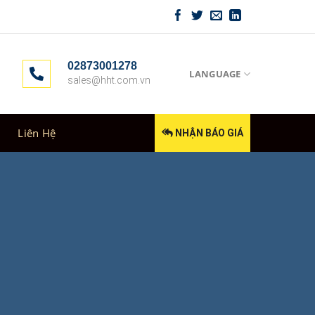
02873001278
LANGUAGE
sales@hht.com.vn
Liên Hệ
NHẬN BÁO GIÁ