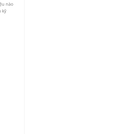
iệu nào
u kỹ