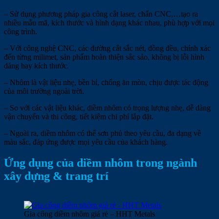
– Sử dụng phương pháp gia công cắt laser, chấn CNC,…tạo ra
nhiều mẫu mã, kích thước và hình dạng khác nhau, phù hợp với mọi
công trình.
– Với công nghệ CNC, các đường cắt sắc nét, đồng đều, chính xác
đến từng milimet, sản phẩm hoàn thiện sắc sảo, không bị lỗi hình
dáng hay kích thước.
– Nhôm là vật liệu nhẹ, bền bỉ, chống ăn mòn, chịu được tác động
của môi trường ngoài trời.
– So với các vật liệu khác, diềm nhôm có trọng lượng nhẹ, dễ dàng
vận chuyển và thi công, tiết kiệm chi phí lắp đặt.
– Ngoài ra, diềm nhôm có thể sơn phủ theo yêu cầu, đa dạng về
màu sắc, đáp ứng được mọi yêu cầu của khách hàng.
Ứng dụng của diềm nhôm trong ngành
xây dựng & trang trí
Gia công diềm nhôm giá rẻ – HHT Metals