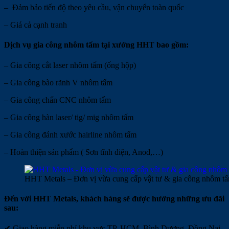
– Đảm bảo tiến độ theo yêu cầu, vận chuyển toàn quốc
– Giá cả cạnh tranh
Dịch vụ gia công nhôm tấm tại xưởng HHT bao gồm:
– Gia công cắt laser nhôm tấm (ống hộp)
– Gia công bào rãnh V nhôm tấm
– Gia công chấn CNC nhôm tấm
– Gia công hàn laser/ tig/ mig nhôm tấm
– Gia công đánh xước hairline nhôm tấm
– Hoàn thiện sản phẩm ( Sơn tĩnh điện, Anod,…)
HHT Metals – Đơn vị vừa cung cấp vật tư & gia công nhôm tấ
Đến với HHT Metals, khách hàng sẽ được hưởng những ưu đãi
sau:
✔ Giao hàng miễn phí khu vực TP. HCM, Bình Dương, Đồng Nai,