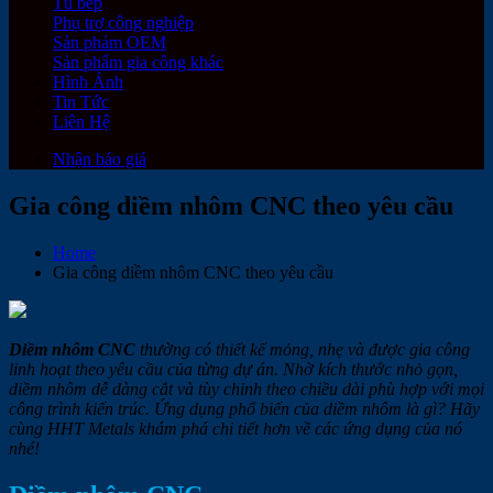
Tủ bếp
Phụ trợ công nghiệp
Sản phảm OEM
Sản phẩm gia công khác
Hình Ảnh
Tin Tức
Liên Hệ
Nhận báo giá
Gia công diềm nhôm CNC theo yêu cầu
Home
Gia công diềm nhôm CNC theo yêu cầu
Diềm nhôm CNC
thường có thiết kế mỏng, nhẹ và được gia công
linh hoạt theo yêu cầu của từng dự án. Nhờ kích thước nhỏ gọn,
diềm nhôm dễ dàng cắt và tùy chỉnh theo chiều dài phù hợp với mọi
công trình kiến trúc. Ứng dụng phổ biến của diềm nhôm là gì? Hãy
cùng HHT Metals khám phá chi tiết hơn về các ứng dụng của nó
nhé!