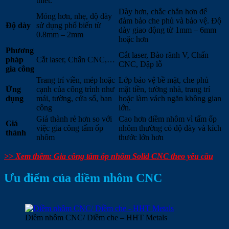
thiết.
Dày hơn, chắc chắn hơn để
Mỏng hơn, nhẹ, độ dày
đảm bảo che phủ và bảo vệ. Độ
Độ dày
sử dụng phổ biến từ
dày giao động từ 1mm – 6mm
0.8mm – 2mm
hoặc hơn
Phương
Cắt laser, Bào rãnh V, Chấn
pháp
Cắt laser, Chấn CNC,…
CNC, Dập lỗ
gia công
Trang trí viền, mép hoặc
Lớp bảo vệ bề mặt, che phủ
Ứng
cạnh của công trình như
mặt tiền, tường nhà, trang trí
dụng
mái, tường, cửa sổ, ban
hoặc làm vách ngăn không gian
công
lớn.
Giá thành rẻ hơn so với
Cao hơn diềm nhôm vì tấm ốp
Giá
việc gia công tấm ốp
nhôm thường có độ dày và kích
thành
nhôm
thước lớn hơn
>> Xem thêm: Gia công tấm ốp nhôm Solid CNC theo yêu cầu
Ưu điểm của diềm nhôm CNC
Diềm nhôm CNC/ Diềm che – HHT Metals