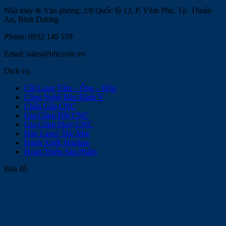
Nhà máy & Văn phòng: 2/8 Quốc lộ 13, P. Vĩnh Phú, Tp. Thuận
An, Bình Dương
Phone: 0932 149 559
Email: sales@hht.com.vn
Dịch vụ
Cắt Laser Tấm – Ống – Hộp
Công Nghệ Bào Rãnh V
Chấn Gấp CNC
Gia Công Đột CNC
Gia Công Phay CNC
Hàn Laser/ Tig/ Mig
Đánh Xước Hairline
Hoàn Thiện Sản Phẩm
Bản đồ