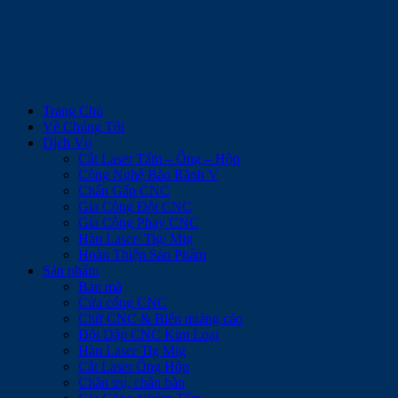
Trang Chủ
Về Chúng Tôi
Dịch Vụ
Cắt Laser Tấm – Ống – Hộp
Công Nghệ Bào Rãnh V
Chấn Gấp CNC
Gia Công Đột CNC
Gia Công Phay CNC
Hàn Laser/ Tig/ Mig
Hoàn Thiện Sản Phẩm
Sản phẩm
Bản mã
Cửa cổng CNC
Chữ CNC & Biển quảng cáo
Đột Dập CNC Kim Loại
Hàn Laser Tig Mig
Cắt Laser Ống Hộp
Chân trụ, chân bàn