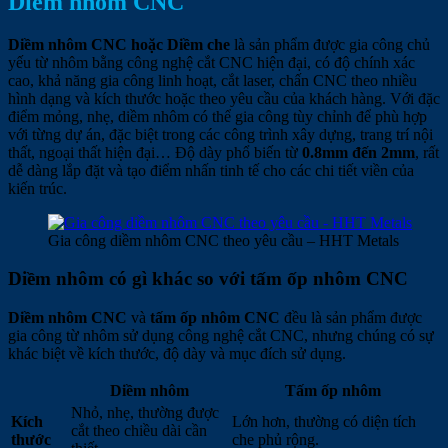
Diềm nhôm CNC
Diềm nhôm CNC hoặc Diềm che
là sản phẩm được gia công chủ
yếu từ nhôm bằng công nghệ cắt CNC hiện đại, có độ chính xác
cao, khả năng gia công linh hoạt, cắt laser, chấn CNC theo nhiều
hình dạng và kích thước hoặc theo yêu cầu của khách hàng. Với đặc
điểm mỏng, nhẹ, diềm nhôm có thể gia công tùy chỉnh để phù hợp
với từng dự án, đặc biệt trong các công trình xây dựng, trang trí nội
thất, ngoại thất hiện đại… Độ dày phổ biến từ
0.8mm đến 2mm
, rất
dễ dàng lắp đặt và tạo điểm nhấn tinh tế cho các chi tiết viền của
kiến trúc.
Gia công diềm nhôm CNC theo yêu cầu – HHT Metals
Diềm nhôm có gì khác so với tấm ốp nhôm CNC
Diềm nhôm CNC
và
tấm ốp nhôm CNC
đều là sản phẩm được
gia công từ nhôm sử dụng công nghệ cắt CNC, nhưng chúng có sự
khác biệt về kích thước, độ dày và mục đích sử dụng.
Diềm nhôm
Tấm ốp nhôm
Nhỏ, nhẹ, thường được
Kích
Lớn hơn, thường có diện tích
cắt theo chiều dài cần
thước
che phủ rộng.