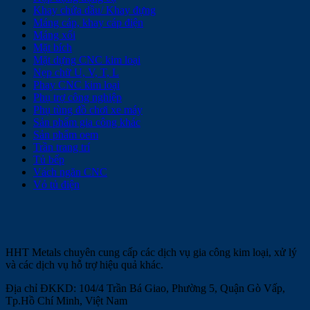
Khay chứa dầu/ Khay đựng
Máng cáp, khay cáp điện
Máng xối
Mặt bích
Mặt dựng CNC kim loại
Nẹp chữ U, V, T, L
Phay CNC kim loại
Phụ trợ công nghiệp
Phụ tùng đồ chơi xe máy
Sản phẩm gia công khác
Sản phẩm oem
Trần trang trí
Tủ bếp
Vách ngăn CNC
Vỏ tủ điện
HHT Metals chuyên cung cấp các dịch vụ gia công kim loại, xử lý
và các dịch vụ hỗ trợ hiệu quả khác.
Địa chỉ ĐKKD: 104/4 Trần Bá Giao, Phường 5, Quận Gò Vấp,
Tp.Hồ Chí Minh, Việt Nam