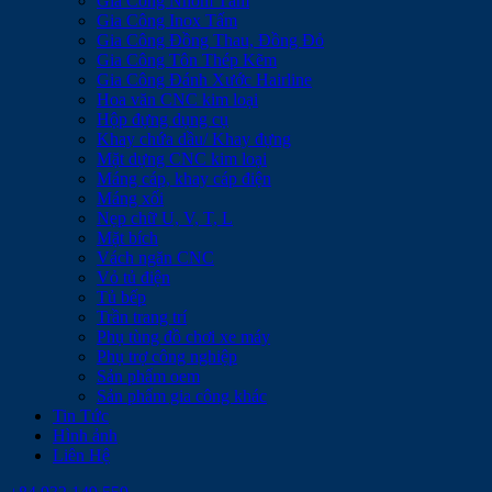
Gia Công Nhôm Tấm
Gia Công Inox Tấm
Gia Công Đồng Thau, Đồng Đỏ
Gia Công Tôn Thép Kẽm
Gia Công Đánh Xước Hairline
Hoa văn CNC kim loại
Hộp đựng dụng cụ
Khay chứa dầu/ Khay đựng
Mặt dựng CNC kim loại
Máng cáp, khay cáp điện
Máng xối
Nẹp chữ U, V, T, L
Mặt bích
Vách ngăn CNC
Vỏ tủ điện
Tủ bếp
Trần trang trí
Phụ tùng đồ chơi xe máy
Phụ trợ công nghiệp
Sản phẩm oem
Sản phẩm gia công khác
Tin Tức
Hình ảnh
Liên Hệ