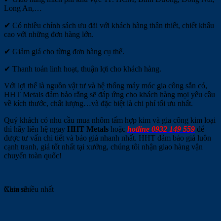
Long An,…
✔ Có nhiều chính sách ưu đãi với khách hàng thân thiết, chiết khấu
cao với những đơn hàng lớn.
✔ Giảm giá cho từng đơn hàng cụ thể.
✔ Thanh toán linh hoạt, thuận lợi cho khách hàng.
Với lợi thế là nguồn vật tư và hệ thống máy móc gia công sẵn có,
HHT Metals đảm bảo rằng sẽ đáp ứng cho khách hàng mọi yêu cầu
về kích thước, chất lượng…và đặc biệt là chi phí tối ưu nhất.
Quý khách có nhu cầu mua nhôm tấm hợp kim và gia công kim loại
thì hãy liên hệ ngay
HHT Metals
hoặc
hotline 0932 149 559
để
được tư vấn chi tiết và báo giá nhanh nhất. HHT đảm bảo giá luôn
cạnh tranh, giá tốt nhất tại xưởng, chúng tôi nhận giao hàng vận
chuyển toàn quốc!
Chia sẽ:
Xem nhiều nhất