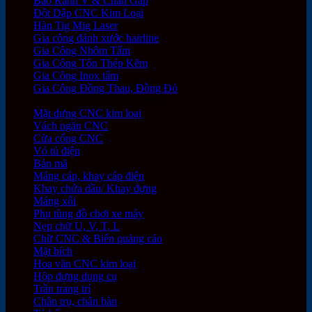
Bào Rãnh V & Chấn Gấp
Đột Dập CNC Kim Loại
Hàn Tig Mig Laser
Gia công đánh xước hairline
Gia Công Nhôm Tấm
Gia Công Tôn Thép Kẽm
Gia Công Inox tấm
Gia Công Đồng Thau, Đồng Đỏ
Sản phẩm gia công hoàn thiện
Mặt dựng CNC kim loại
Vách ngăn CNC
Cửa cổng CNC
Vỏ tủ điện
Bản mã
Máng cáp, khay cáp điện
Khay chứa dầu/ Khay đựng
Máng xối
Phụ tùng đồ chơi xe máy
Nẹp chữ U, V, T, L
Chữ CNC & Biển quảng cáo
Mặt bích
Hoa văn CNC kim loại
Hộp đựng dụng cụ
Trần trang trí
Chân trụ, chân bàn