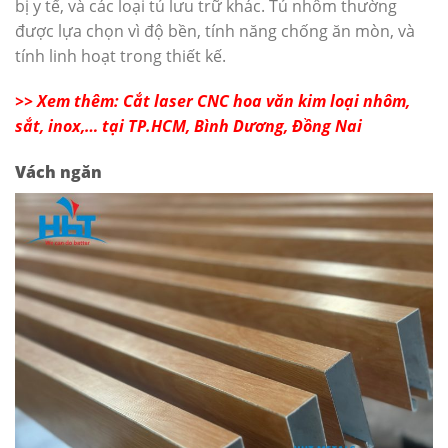
bị y tế, và các loại tủ lưu trữ khác. Tủ nhôm thường
được lựa chọn vì độ bền, tính năng chống ăn mòn, và
tính linh hoạt trong thiết kế.
>> Xem thêm: Cắt laser CNC hoa văn kim loại nhôm,
sắt, inox,… tại TP.HCM, Bình Dương, Đồng Nai
Vách ngăn