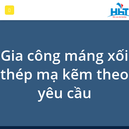
Skip
to
content
Gia công máng xối
thép mạ kẽm theo
yêu cầu