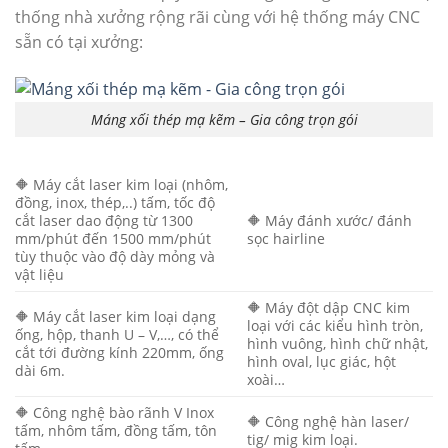
thống nhà xưởng rộng rãi cùng với hệ thống máy CNC
sẵn có tại xưởng:​
Máng xối thép mạ kẽm – Gia công trọn gói
🔶 Máy cắt laser kim loại (nhôm,
đồng, inox, thép,..) tấm, tốc độ
cắt laser dao động từ 1300
🔶 Máy đánh xước/ đánh
mm/phút đến 1500 mm/phút
sọc hairline
tùy thuộc vào độ dày mỏng và
vật liệu
🔶 Máy đột dập CNC kim
🔶 Máy cắt laser kim loại dạng
loại với các kiểu hình tròn,
ống, hộp, thanh U – V,…, có thể
hình vuông, hình chữ nhật,
cắt tới đường kính 220mm, ống
hình oval, lục giác, hột
dài 6m.
xoài…
🔶 Công nghệ bào rãnh V Inox
🔶 Công nghệ hàn laser/
tấm, nhôm tấm, đồng tấm, tôn
tig/ mig kim loại.