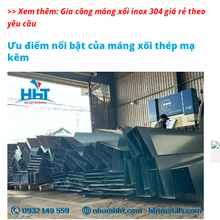
>> Xem thêm: Gia công máng xối inox 304 giá rẻ theo
yêu cầu
Ưu điểm nổi bật của máng xối thép mạ
kẽm