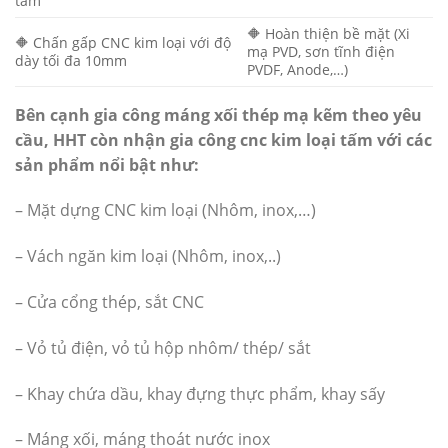
tấm
🔶 Hoàn thiện bề mặt (Xi
🔶 Chấn gấp CNC kim loại với độ
mạ PVD, sơn tĩnh điện
dày tối đa 10mm
PVDF, Anode,…)
Bên cạnh gia công máng xối thép mạ kẽm theo yêu
cầu, HHT còn nhận gia công cnc kim loại tấm với các
sản phẩm nổi bật như:
– Mặt dựng CNC kim loại (Nhôm, inox,…)
– Vách ngăn kim loại (Nhôm, inox,..)
– Cửa cổng thép, sắt CNC
– Vỏ tủ điện, vỏ tủ hộp nhôm/ thép/ sắt
– Khay chứa dầu, khay đựng thực phẩm, khay sấy
– Máng xối, máng thoát nước inox