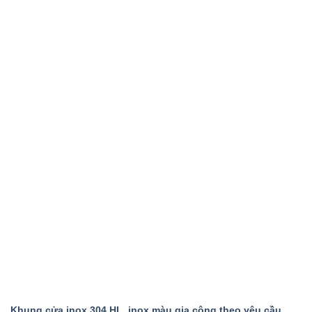
Khung cửa inox 304 HL, inox màu gia công theo yêu cầu