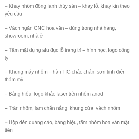
– Khay nhôm đông lạnh thủy sản – khay lỗ, khay kín theo
yêu cầu
– Vách ngăn CNC hoa văn – dùng trong nhà hàng,
showroom, nhà ở
– Tấm mặt dựng alu đục lỗ trang trí – hình học, logo công
ty
– Khung máy nhôm – hàn TIG chắc chắn, sơn tĩnh điện
thẩm mỹ
– Bảng hiệu, logo khắc laser trên nhôm anod
– Trần nhôm, lam chắn nắng, khung cửa, vách nhôm
– Hộp đèn quảng cáo, bảng hiệu, tấm nhôm hoa văn mặt
tiền