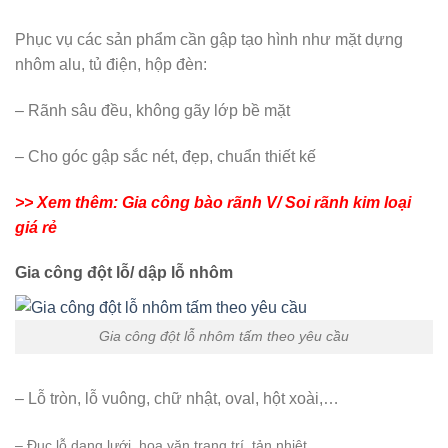
Phục vụ các sản phẩm cần gập tạo hình như mặt dựng
nhôm alu, tủ điện, hộp đèn:
– Rãnh sâu đều, không gãy lớp bề mặt
– Cho góc gập sắc nét, đẹp, chuẩn thiết kế
>> Xem thêm: Gia công bào rãnh V/ Soi rãnh kim loại
giá rẻ
Gia công đột lỗ/ dập lỗ nhôm
Gia công đột lỗ nhôm tấm theo yêu cầu
– Lỗ tròn, lỗ vuông, chữ nhật, oval, hột xoài,…
– Đục lỗ dạng lưới, hoa văn trang trí, tản nhiệt