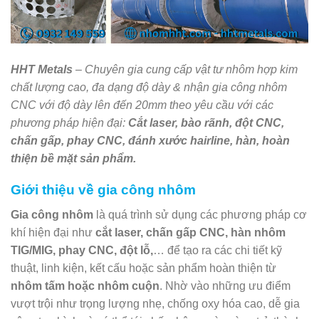
HHT Metals
– Chuyên gia cung cấp vật tư nhôm hợp kim
chất lượng cao, đa dạng độ dày & nhận gia công nhôm
CNC với độ dày lên đến 20mm theo yêu cầu với các
phương pháp hiện đại:
Cắt laser, bào rãnh, đột CNC,
chấn gấp, phay CNC, đánh xước hairline, hàn, hoàn
thiện bề mặt sản phẩm.
Giới thiệu về gia công nhôm
Gia công nhôm
là quá trình sử dụng các phương pháp cơ
khí hiện đại như
cắt laser, chấn gấp CNC, hàn nhôm
TIG/MIG, phay CNC, đột lỗ,
… để tạo ra các chi tiết kỹ
thuật, linh kiện, kết cấu hoặc sản phẩm hoàn thiện từ
nhôm tấm hoặc nhôm cuộn
. Nhờ vào những ưu điểm
vượt trội như trọng lượng nhẹ, chống oxy hóa cao, dễ gia