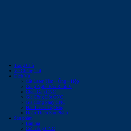
Trang Chủ
Về Chúng Tôi
Dịch Vụ
Cắt Laser Tấm – Ống – Hộp
Công Nghệ Bào Rãnh V
Chấn Gấp CNC
Gia Công Đột CNC
Gia Công Phay CNC
Hàn Laser/ Tig/ Mig
Hoàn Thiện Sản Phẩm
Sản phẩm
Bản mã
Cửa cổng CNC