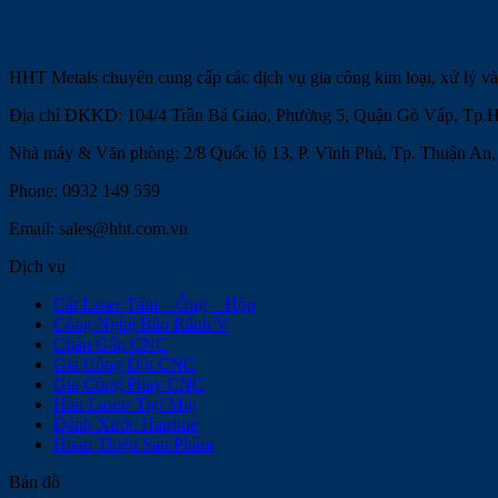
HHT Metals chuyên cung cấp các dịch vụ gia công kim loại, xử lý và 
Địa chỉ ĐKKD: 104/4 Trần Bá Giao, Phường 5, Quận Gò Vấp, Tp.H
Nhà máy & Văn phòng: 2/8 Quốc lộ 13, P. Vĩnh Phú, Tp. Thuận An
Phone: 0932 149 559
Email: sales@hht.com.vn
Dịch vụ
Cắt Laser Tấm – Ống – Hộp
Công Nghệ Bào Rãnh V
Chấn Gấp CNC
Gia Công Đột CNC
Gia Công Phay CNC
Hàn Laser/ Tig/ Mig
Đánh Xước Hairline
Hoàn Thiện Sản Phẩm
Bản đồ