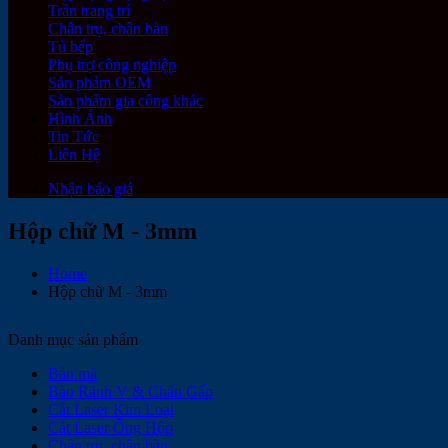
Trần trang trí
Chân trụ, chân bàn
Tủ bếp
Phụ trợ công nghiệp
Sản phảm OEM
Sản phẩm gia công khác
Hình Ảnh
Tin Tức
Liên Hệ
Nhận báo giá
Hộp chữ M - 3mm
Home
Hộp chữ M - 3mm
Danh mục sản phẩm
Bản mã
Bào Rãnh V & Chấn Gấp
Cắt Laser Kim Loại
Cắt Laser Ống Hộp
Chân trụ, chân bàn