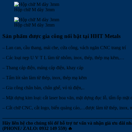
Hộp chữ M dày 3mm
Hộp chữ M dày 3mm
Sản phẩm được gia công nổi bật tại HHT Metals
– Lan can, cầu thang, mái che, cửa công, vách ngăn CNC trang trí
– Các loại nẹp U V T L làm từ nhôm, inox, thép, thép mạ kẽm,…
– Thang cáp điện, máng cáp điện, khay cáp
– Tấm lót sàn làm từ thép, inox, thép mạ kẽm
– Gia công chân bàn, chân ghế, vỏ tủ điện,..
– Mặt dựng kim loại: cắt laser hoa văn, mặt dựng đục lỗ, tấm ốp mặt
– Cắt chữ CNC, cắt logo, biển quảng cáo,…được làm từ thép, inox,
————————————————————————————
Hãy liên hệ cho chúng tôi để hỗ trợ tư vấn và nhận giá ưu đãi nh
(PHONE/ ZALO: 0932 149 559) 🔥