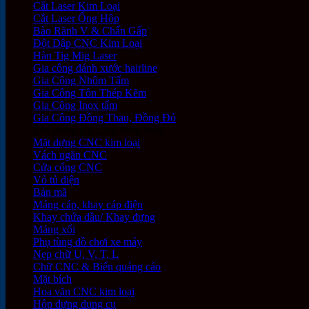
Cắt Laser Kim Loại
Cắt Laser Ống Hộp
Bào Rãnh V & Chấn Gấp
Đột Dập CNC Kim Loại
Hàn Tig Mig Laser
Gia công đánh xước hairline
Gia Công Nhôm Tấm
Gia Công Tôn Thép Kẽm
Gia Công Inox tấm
Gia Công Đồng Thau, Đồng Đỏ
Sản phẩm gia công hoàn thiện
Mặt dựng CNC kim loại
Vách ngăn CNC
Cửa cổng CNC
Vỏ tủ điện
Bản mã
Máng cáp, khay cáp điện
Khay chứa dầu/ Khay đựng
Máng xối
Phụ tùng đồ chơi xe máy
Nẹp chữ U, V, T, L
Chữ CNC & Biển quảng cáo
Mặt bích
Hoa văn CNC kim loại
Hộp đựng dụng cụ