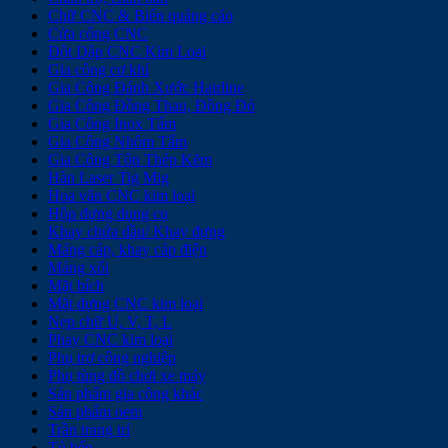
Chữ CNC & Biển quảng cáo
Cửa cổng CNC
Đột Dập CNC Kim Loại
Gia công cơ khí
Gia Công Đánh Xước Hairline
Gia Công Đồng Thau, Đồng Đỏ
Gia Công Inox Tấm
Gia Công Nhôm Tấm
Gia Công Tôn Thép Kẽm
Hàn Laser Tig Mig
Hoa văn CNC kim loại
Hộp đựng dụng cụ
Khay chứa dầu/ Khay đựng
Máng cáp, khay cáp điện
Máng xối
Mặt bích
Mặt dựng CNC kim loại
Nẹp chữ U, V, T, L
Phay CNC kim loại
Phụ trợ công nghiệp
Phụ tùng đồ chơi xe máy
Sản phẩm gia công khác
Sản phẩm oem
Trần trang trí
Tủ bếp