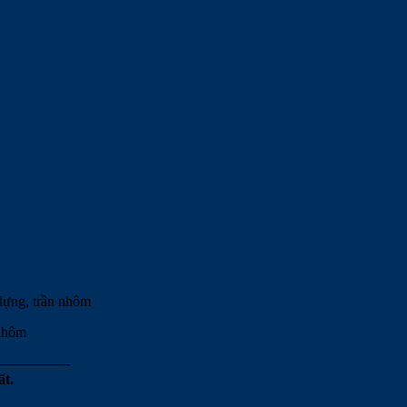
 dựng, trần nhôm
 nhôm
————-
ất.