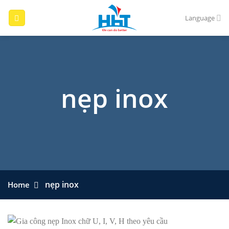
Skip
to
Language
content
nẹp inox
nẹp inox
Home