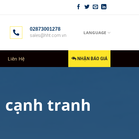
02873001278
LANGUAGE
sales@hht.com.vn
Liên Hệ
NHẬN BÁO GIÁ
u cạnh tranh