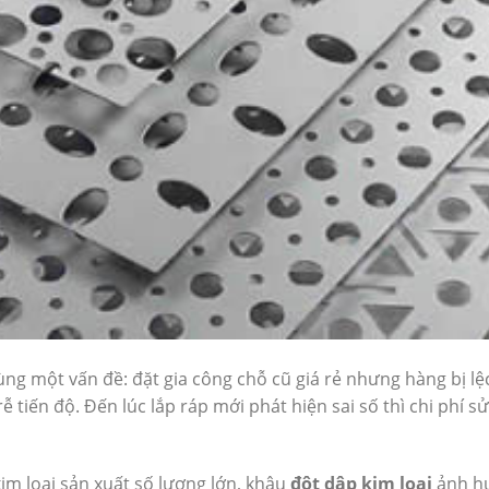
g một vấn đề: đặt gia công chỗ cũ giá rẻ nhưng hàng bị lệ
 tiến độ. Đến lúc lắp ráp mới phát hiện sai số thì chi phí s
kim loại sản xuất số lượng lớn, khâu
đột dập kim loại
ảnh h