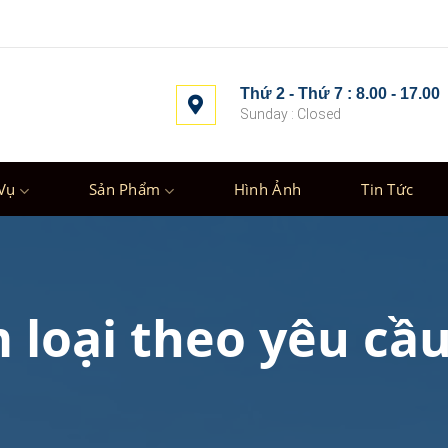
Thứ 2 - Thứ 7 : 8.00 - 17.00
Sunday : Closed
Vụ
Sản Phẩm
Hình Ảnh
Tin Tức
 loại theo yêu cầ