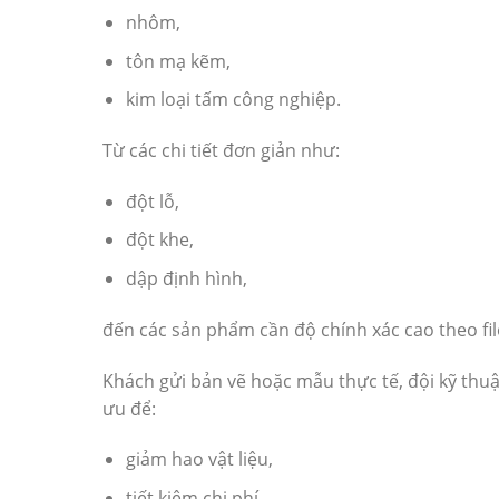
nhôm,
tôn mạ kẽm,
kim loại tấm công nghiệp.
Từ các chi tiết đơn giản như:
đột lỗ,
đột khe,
dập định hình,
đến các sản phẩm cần độ chính xác cao theo fil
Khách gửi bản vẽ hoặc mẫu thực tế, đội kỹ thuậ
ưu để:
giảm hao vật liệu,
tiết kiệm chi phí,