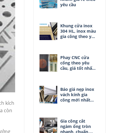
yêu cầu
Khung cửa inox
304 HL, inox màu
gia công theo yêu
cầu
Phay CNC cửa
cổng theo yêu
cầu, giá tốt nhất
thị trường
Báo giá nẹp inox
vách kính gia
công mới nhất
ch kích
2025
ửa còn
Gia công cắt
ngàm ống tròn
ưởng
nhanh, chuẩn,