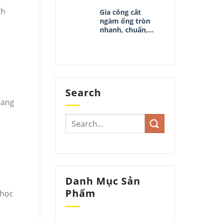
nh
Gia công cắt
ngàm ống tròn
nhanh, chuẩn,
đẹp
Search
rang
Danh Mục Sản
Phẩm
 học