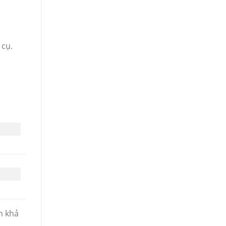
 cụ.
n khả