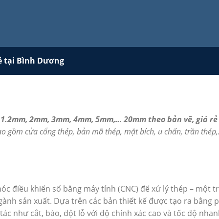
ẻ tại Bình Dương
 1.2mm, 2mm, 3mm, 4mm, 5mm,… 20mm theo bản vẽ, giá rẻ 
ao gồm cửa cổng thép, bản mã thép, mặt bích, u chấn, trần thép
óc điều khiển số bằng máy tính (CNC) để xử lý thép – một t
gành sản xuất. Dựa trên các bản thiết kế được tạo ra bằng 
c như cắt, bào, đột lỗ với độ chính xác cao và tốc độ nha