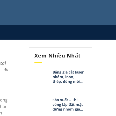
Xem Nhiều Nhất
tại
,… đa
Bảng giá cắt laser
nhôm, inox,
thép, đồng mới
nhất 02/05/2025
rong
Sản xuất – Thi
công lắp đặt mặt
phần
dựng nhôm giá
nh
rẻ