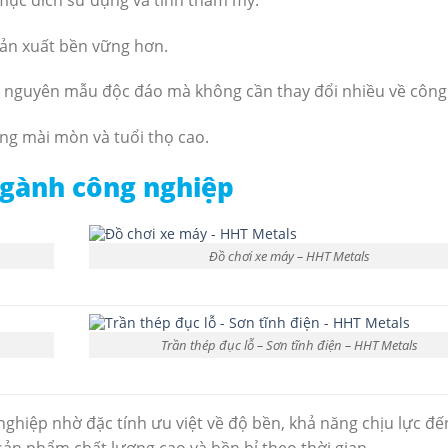
 sản xuất bền vững hơn.
 và nguyên mẫu độc đáo mà không cần thay đổi nhiều về công
ng mài mòn và tuổi thọ cao.
ngành công nghiệp
Đồ chơi xe máy – HHT Metals
Trần thép đục lỗ – Sơn tĩnh điện – HHT Metals
hiệp nhờ đặc tính ưu việt về độ bền, khả năng chịu lực đế
n phẩm chất lượng cao và bền bỉ theo thời gian.