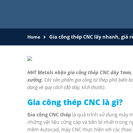
Gia công thép CNC lấy nhanh, giá r
Home
HHT Metals nhận gia công thép CNC dày 1mm,
xưởng
. Các sản phẩm gia công từ thép phổ biến b
dạng về quy cách (độ dày, kích thước).
Gia công thép CNC là gì?
Gia công CNC thép
là quá trình sử dụng máy m
những vật liệu cứng cáp và bền bỉ nhất trong n
mềm Autocad, máy CNC thực hiện với các thao tá