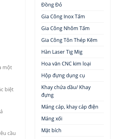
Đồng Đỏ
Gia Công Inox Tấm
Gia Công Nhôm Tấm
Gia Công Tôn Thép Kẽm
Hàn Laser Tig Mig
Hoa văn CNC kim loại
à một
Hộp đựng dụng cụ
Khay chứa dầu/ Khay
c biệt
đựng
Máng cáp, khay cáp điện
iá
Máng xối
Mặt bích
 yêu cầu