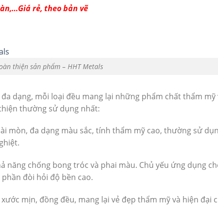
àn,…Giá rẻ, theo bản vẽ
oàn thiện sản phẩm – HHT Metals
 đa dạng, mỗi loại đều mang lại những phẩm chất thẩm mỹ v
 thiện thường sử dụng nhất:
ài mòn, đa dạng màu sắc, tính thẩm mỹ cao, thường sử dụ
ghiệt.
khả năng chống bong tróc và phai màu. Chủ yếu ứng dụng ch
 phần đòi hỏi độ bền cao.
t xước mịn, đồng đều, mang lại vẻ đẹp thẩm mỹ và hiện đại 