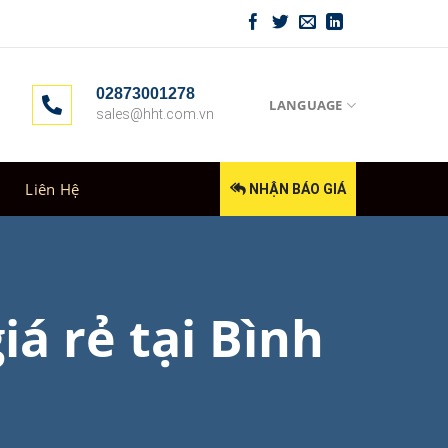
02873001278
LANGUAGE
sales@hht.com.vn
Liên Hệ
NHẬN BÁO GIÁ
iá rẻ tại Bình