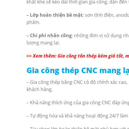
khắt khe sẽ kéo dài thời gian gia công, dẫn đến 
– Lớp hoàn thiện bề mặt
: sơn tĩnh điện, ano
phẩm.
– Chi phí nhân công
: những đơn vị sử dụng nh
lượng mang lại.
>> Xem thêm: Gia công tôn thép kém giá tốt, 
Gia công thép CNC mang lại
– Gia công thép bằng CNC có độ chính xác cao,
khách hàng.
– Khả năng thích ứng của gia công CNC đáp ứng 
– Tự động hóa và khả năng hoạt động 24/7 làm 
– Tùy chọn lớp hoàn thiện bề mặt phù hợp với 