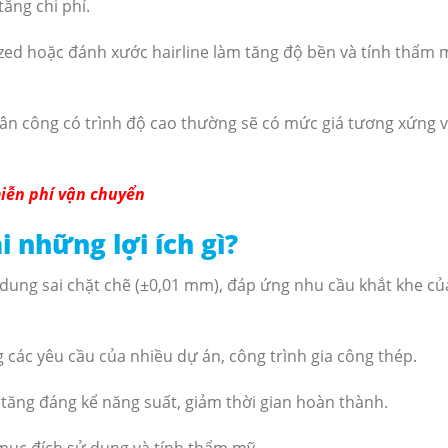
tăng chi phí.
dized hoặc đánh xước hairline làm tăng độ bền và tính thẩm 
ân công có trình độ cao thường sẽ có mức giá tương xứng v
miễn phí vận chuyển
 những lợi ích gì?
 dung sai chặt chẽ (±0,01 mm), đáp ứng nhu cầu khắt khe củ
các yêu cầu của nhiều dự án, công trình gia công thép.
tăng đáng kể năng suất, giảm thời gian hoàn thành.
mục đích sử dụng và tính thẩm mỹ.