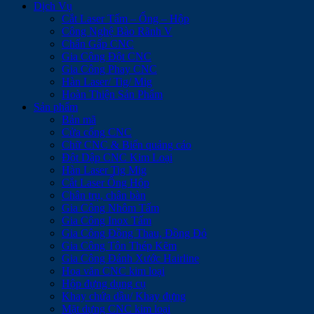
Dịch Vụ
Cắt Laser Tấm – Ống – Hộp
Công Nghệ Bào Rãnh V
Chấn Gấp CNC
Gia Công Đột CNC
Gia Công Phay CNC
Hàn Laser/ Tig/ Mig
Hoàn Thiện Sản Phẩm
Sản phẩm
Bản mã
Cửa cổng CNC
Chữ CNC & Biển quảng cáo
Đột Dập CNC Kim Loại
Hàn Laser Tig Mig
Cắt Laser Ống Hộp
Chân trụ, chân bàn
Gia Công Nhôm Tấm
Gia Công Inox Tấm
Gia Công Đồng Thau, Đồng Đỏ
Gia Công Tôn Thép Kẽm
Gia Công Đánh Xước Hairline
Hoa văn CNC kim loại
Hộp đựng dụng cụ
Khay chứa dầu/ Khay đựng
Mặt dựng CNC kim loại