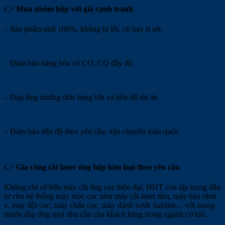
👉
Mua nhôm hộp với giá cạnh tranh
– Sản phẩm mới 100%, không bị lỗi, cũ hay rỉ sét.
– Đảm bảo hàng hóa có CO, CQ đầy đủ
– Đáp ứng những đơn hàng lớn và tiến độ dự án
– Đảm bảo tiến độ theo yêu cầu, vận chuyển toàn quốc
👉
Gia công cắt laser ống hộp kim loại theo yêu cầu
Không chỉ sở hữu máy cắt ống cnc hiện đại, HHT còn tập trung đầu
tư cho hệ thống máy móc cnc như máy cắt laser tấm, máy bào rãnh
v, máy đột cnc, máy chấn cnc, máy đánh xước hairline,.. với mong
muốn đáp ứng mọi nhu cầu của khách hàng trong ngành cơ khí.