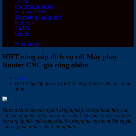
Tủ bếp
Phụ trợ công nghiệp
Sản phảm OEM
Sản phẩm gia công khác
Hình Ảnh
Tin Tức
Liên Hệ
Nhận báo giá
HHT nâng cấp dịch vụ với Máy phay
Router CNC gia công nhôm
Home
HHT nâng cấp dịch vụ với Máy phay Router CNC gia công
nhôm
Được thiết kế cho các ngành công nghiệp, kết hợp hoàn hảo của
các tính năng tiên tiến, máy phay router CNC gia công kết cấu bền
bỉ mang lại hiệu suất hàng đầu, lý tưởng phục vụ cho nhiệm vụ gia
công hợp kim nhôm, đồng, đồng thau…