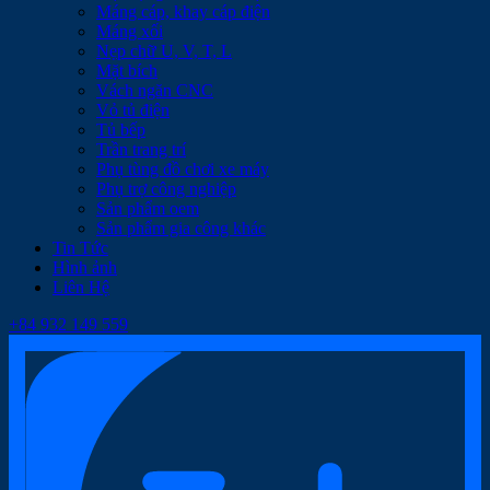
Máng cáp, khay cáp điện
Máng xối
Nẹp chữ U, V, T, L
Mặt bích
Vách ngăn CNC
Vỏ tủ điện
Tủ bếp
Trần trang trí
Phụ tùng đồ chơi xe máy
Phụ trợ công nghiệp
Sản phẩm oem
Sản phẩm gia công khác
Tin Tức
Hình ảnh
Liên Hệ
+84 932 149 559