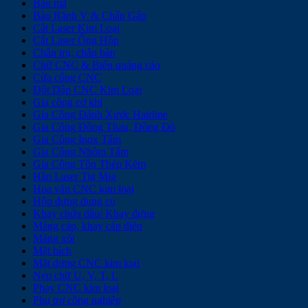
Bản mã
Bào Rãnh V & Chấn Gấp
Cắt Laser Kim Loại
Cắt Laser Ống Hộp
Chân trụ, chân bàn
Chữ CNC & Biển quảng cáo
Cửa cổng CNC
Đột Dập CNC Kim Loại
Gia công cơ khí
Gia Công Đánh Xước Hairline
Gia Công Đồng Thau, Đồng Đỏ
Gia Công Inox Tấm
Gia Công Nhôm Tấm
Gia Công Tôn Thép Kẽm
Hàn Laser Tig Mig
Hoa văn CNC kim loại
Hộp đựng dụng cụ
Khay chứa dầu/ Khay đựng
Máng cáp, khay cáp điện
Máng xối
Mặt bích
Mặt dựng CNC kim loại
Nẹp chữ U, V, T, L
Phay CNC kim loại
Phụ trợ công nghiệp