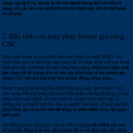
nâng cấp dịch vụ, mang lại hỗ trợ ngoài mong đợi cho khách
hàng với các yêu cầu khắt khe về tính thẩm mỹ, yếu tố thời gian
và chi phí.
2. Đặc tính của máy phay Router gia công
CNC
Máy được trang bị trục chính làm mát bằng khí/nước HQD, tản
nhiệt hiệu quả và đảm bảo khả năng cắt ổn định, hiệu suất cao trong
thời gian dài, lý tưởng cho gia công hạng nặng.
Đảm bảo hiệu suất
gia công với số lượng lớn và yêu cầu khắt khe về sản phẩm gia
công CNC với mọi loại hợp kim nhôm, đồng, đồng thau…
Được trang bị hệ thống điều khiển Mach3, máy định tuyến CNC
này mang đến khả năng vận hành thân thiện với người dùng và khả
năng kiểm soát chính xác các thiết kế và quy trình phức tạp, lý
tưởng cho cả người mới bắt đầu và người vận hành có kinh nghiệm.
Quá trình gia công trở nên dễ dàng và thân thiện hơn, rút ngắn
thời gian.
Hệ thống truyền động trục vít me TBI mang lại
độ chính xác cao
và chuyển động trơn tru, giảm thiểu độ rơ và đảm bảo cắt chính