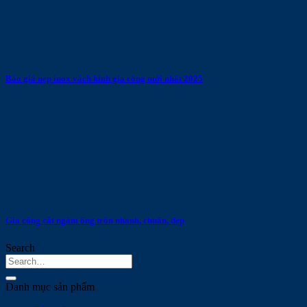
Báo giá nẹp inox vách kính gia công mới nhất 2025
Gia công cắt ngàm ống tròn nhanh, chuẩn, đẹp
Search
Danh mục sản phẩm