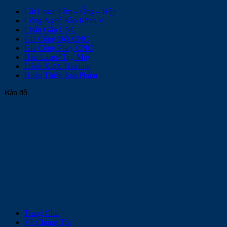
Cắt Laser Tấm – Ống – Hộp
Công Nghệ Bào Rãnh V
Chấn Gấp CNC
Gia Công Đột CNC
Gia Công Phay CNC
Hàn Laser/ Tig/ Mig
Đánh Xước Hairline
Hoàn Thiện Sản Phẩm
Bản đồ
Trang Chủ
Về Chúng Tôi