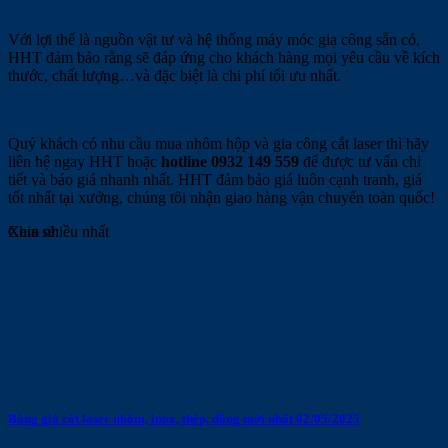
Với lợi thế là nguồn vật tư và hệ thống máy móc gia công sẵn có,
HHT đảm bảo rằng sẽ đáp ứng cho khách hàng mọi yêu cầu về kích
thước, chất lượng…và đặc biệt là chi phí tối ưu nhất.
Quý khách có nhu cầu mua nhôm hộp và gia công cắt laser thì hãy
liên hệ ngay HHT hoặc
hotline 0932 149 559
để được tư vấn chi
tiết và báo giá nhanh nhất. HHT đảm bảo giá luôn cạnh tranh, giá
tốt nhất tại xưởng, chúng tôi nhận giao hàng vận chuyển toàn quốc!
Chia sẽ:
Xem nhiều nhất
Bảng giá cắt laser nhôm, inox, thép, đồng mới nhất 02/05/2025