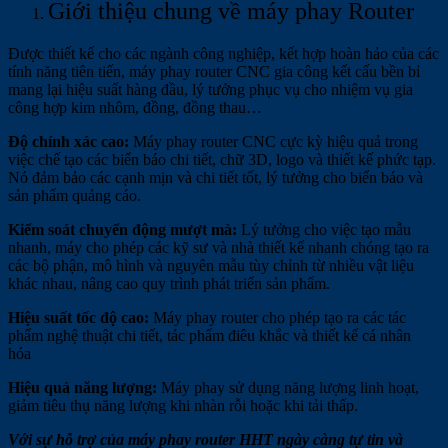
Giới thiệu chung về máy phay Router
Được thiết kế cho các ngành công nghiệp, kết hợp hoàn hảo của các
tính năng tiên tiến, máy phay router CNC gia công kết cấu bền bỉ
mang lại hiệu suất hàng đầu, lý tưởng phục vụ cho nhiệm vụ gia
công hợp kim nhôm, đồng, đồng thau…
Độ chính xác cao:
Máy phay router CNC cực kỳ hiệu quả trong
việc chế tạo các biển báo chi tiết, chữ 3D, logo và thiết kế phức tạp.
Nó đảm bảo các cạnh mịn và chi tiết tốt, lý tưởng cho biển báo và
sản phẩm quảng cáo.
Kiểm soát chuyển động mượt mà:
Lý tưởng cho việc tạo mẫu
nhanh, máy cho phép các kỹ sư và nhà thiết kế nhanh chóng tạo ra
các bộ phận, mô hình và nguyên mẫu tùy chỉnh từ nhiều vật liệu
khác nhau, nâng cao quy trình phát triển sản phẩm.
Hiệu suất tốc độ cao:
Máy phay router cho phép tạo ra các tác
phẩm nghệ thuật chi tiết, tác phẩm điêu khắc và thiết kế cá nhân
hóa
Hiệu quả năng lượng:
Máy phay sử dụng năng lượng linh hoạt,
giảm tiêu thụ năng lượng khi nhàn rỗi hoặc khi tải thấp.
Với sự hỗ trợ của máy phay router HHT ngày càng tự tin và