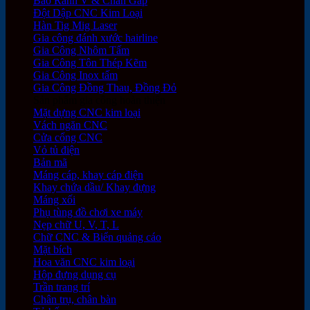
Bào Rãnh V & Chấn Gấp
Đột Dập CNC Kim Loại
Hàn Tig Mig Laser
Gia công đánh xước hairline
Gia Công Nhôm Tấm
Gia Công Tôn Thép Kẽm
Gia Công Inox tấm
Gia Công Đồng Thau, Đồng Đỏ
Sản phẩm gia công hoàn thiện
Mặt dựng CNC kim loại
Vách ngăn CNC
Cửa cổng CNC
Vỏ tủ điện
Bản mã
Máng cáp, khay cáp điện
Khay chứa dầu/ Khay đựng
Máng xối
Phụ tùng đồ chơi xe máy
Nẹp chữ U, V, T, L
Chữ CNC & Biển quảng cáo
Mặt bích
Hoa văn CNC kim loại
Hộp đựng dụng cụ
Trần trang trí
Chân trụ, chân bàn