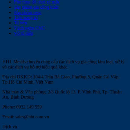
Phụ tùng đồ chơi xe máy
Sản phẩm gia công khác
Sản phẩm oem
Trần trang trí
Tủ bếp
Vách ngăn CNC
Vỏ tủ điện
HHT Metals chuyên cung cấp các dịch vụ gia công kim loại, xử lý
và các dịch vụ hỗ trợ hiệu quả khác.
Địa chỉ ĐKKD: 104/4 Trần Bá Giao, Phường 5, Quận Gò Vấp,
Tp.Hồ Chí Minh, Việt Nam
Nhà máy & Văn phòng: 2/8 Quốc lộ 13, P. Vĩnh Phú, Tp. Thuận
An, Bình Dương
Phone: 0932 149 559
Email: sales@hht.com.vn
Dịch vụ