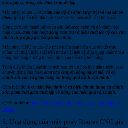
xác ngay cả trong các thiết kế phức tạp
.
Máy phay router CNC
đảm bảo độ ổn định vượt trội và ma sát tối
thiểu
, góp phần kéo dài tuổi thọ máy và hiệu suất cắt chính xác.
Động cơ bước mạnh mẽ cung cấp mô-men xoắn và độ chính xác
nhất quán,
đảm bảo hoạt động trơn tru và hiệu suất tốc độ cao cho
nhiều ứng dụng gia công khác nhau
.
Máy phay CNC router cho phép kiểm soát hiệu quả tốc độ trục
chính, cải thiện hiệu suất trên nhiều vật liệu và ứng dụng khác nhau
đồng thời tăng cường tính ổn định của toàn bộ hệ thống.
Trình điều khiển Leadshine tích hợp tối ưu hóa khả năng kiểm soát
chuyển động của máy,
đảm bảo chuyển động mượt mà, có độ
chính xác cao và giảm tiếng ồn trong quá trình vận hành
.
Cảm biến dụng cụ
đảm bảo định vị và hiệu chuẩn dụng cụ chính
xác, giảm thời gian thiết lập và nâng cao hiệu quả vận hành
.
👉
Xem thêm
:
Phay CNC cửa cổng theo yêu cầu, giá tốt nhất thị
trường
3. Ứng dụng của máy phay Router CNC gia