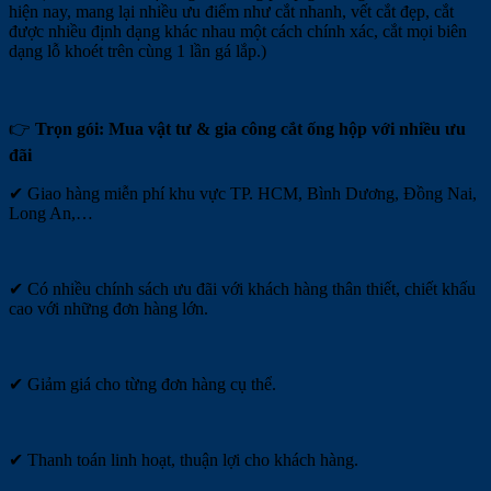
hiện nay, mang lại nhiều ưu điểm như cắt nhanh, vết cắt đẹp, cắt
được nhiều định dạng khác nhau một cách chính xác, cắt mọi biên
dạng lỗ khoét trên cùng 1 lần gá lắp.)
👉
Trọn gói: Mua vật tư & gia công cắt ống hộp với nhiều ưu
đãi
✔ Giao hàng miễn phí khu vực TP. HCM, Bình Dương, Đồng Nai,
Long An,…
✔ Có nhiều chính sách ưu đãi với khách hàng thân thiết, chiết khấu
cao với những đơn hàng lớn.
✔ Giảm giá cho từng đơn hàng cụ thể.
✔ Thanh toán linh hoạt, thuận lợi cho khách hàng.