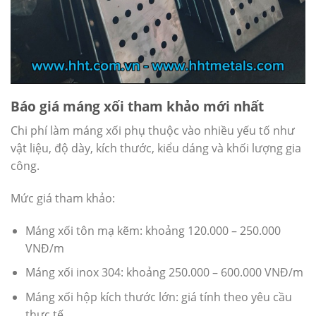
Báo giá máng xối tham khảo mới nhất
Chi phí làm máng xối phụ thuộc vào nhiều yếu tố như
vật liệu, độ dày, kích thước, kiểu dáng và khối lượng gia
công.
Mức giá tham khảo:
Máng xối tôn mạ kẽm: khoảng 120.000 – 250.000
VNĐ/m
Máng xối inox 304: khoảng 250.000 – 600.000 VNĐ/m
Máng xối hộp kích thước lớn: giá tính theo yêu cầu
thực tế